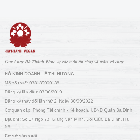
𝑪𝒐̛𝒎 𝑪𝒉𝒂𝒚 𝑯𝒂̀ 𝑻𝒉𝒂̀𝒏𝒉 𝑷𝒉𝒖̣𝒄 𝒗𝒖̣ 𝒄𝒂́𝒄 𝒎𝒐́𝒏 𝒂̆𝒏 𝒄𝒉𝒂𝒚 𝒗𝒂̀ 𝒎𝒂̂𝒎 𝒄𝒐̂̃ 𝒄𝒉𝒂𝒚.
HỘ KINH DOANH LÊ THỊ HƯƠNG
Mã số thuế: 038185000138
Đăng ký lần đầu: 03/06/2019
Đăng ký thay đổi lần thứ 2: Ngày 30/09/2022
Cơ quan cấp: Phòng Tài chính - Kế hoạch, UBND Quận Ba Đình
Địa chỉ:
Số 17 Ngõ 73, Giang Văn Minh, Đội Cấn, Ba Đình, Hà
Nội.
Cơ sở sản xuất