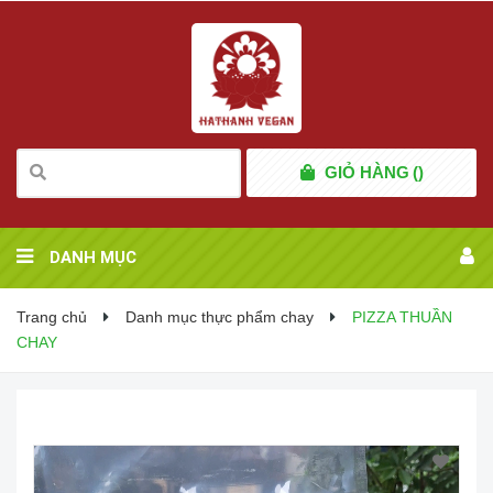
GIỎ HÀNG
(
)
DANH MỤC
Trang chủ
Danh mục thực phẩm chay
PIZZA THUẦN
CHAY