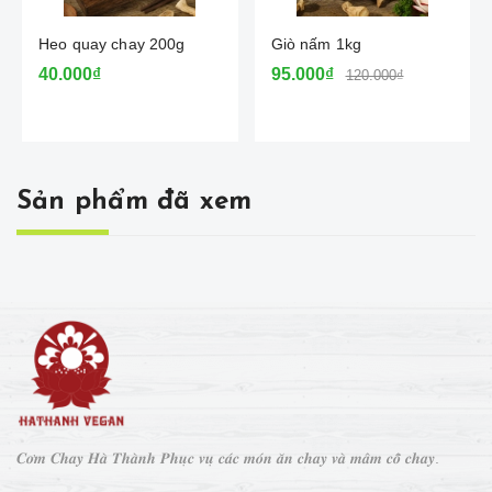
Heo quay chay 200g
Giò nấm 1kg
40.000₫
95.000₫
120.000₫
Sản phẩm đã xem
𝑪𝒐̛𝒎 𝑪𝒉𝒂𝒚 𝑯𝒂̀ 𝑻𝒉𝒂̀𝒏𝒉 𝑷𝒉𝒖̣𝒄 𝒗𝒖̣ 𝒄𝒂́𝒄 𝒎𝒐́𝒏 𝒂̆𝒏 𝒄𝒉𝒂𝒚 𝒗𝒂̀ 𝒎𝒂̂𝒎 𝒄𝒐̂̃ 𝒄𝒉𝒂𝒚.