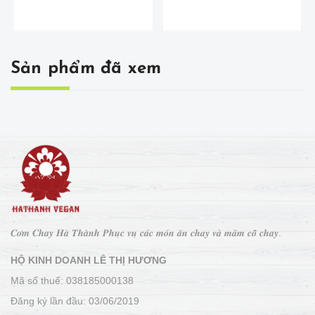
Sản phẩm đã xem
𝑪𝒐̛𝒎 𝑪𝒉𝒂𝒚 𝑯𝒂̀ 𝑻𝒉𝒂̀𝒏𝒉 𝑷𝒉𝒖̣𝒄 𝒗𝒖̣ 𝒄𝒂́𝒄 𝒎𝒐́𝒏 𝒂̆𝒏 𝒄𝒉𝒂𝒚 𝒗𝒂̀ 𝒎𝒂̂𝒎 𝒄𝒐̂̃ 𝒄𝒉𝒂𝒚.
HỘ KINH DOANH LÊ THỊ HƯƠNG
Mã số thuế: 038185000138
Đăng ký lần đầu: 03/06/2019