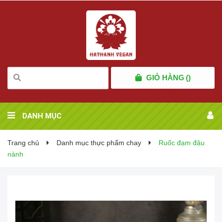
GIỎ HÀNG
(
)
DANH MỤC
Trang chủ
Danh mục thực phẩm chay
Ruốc đạm đậu
nành