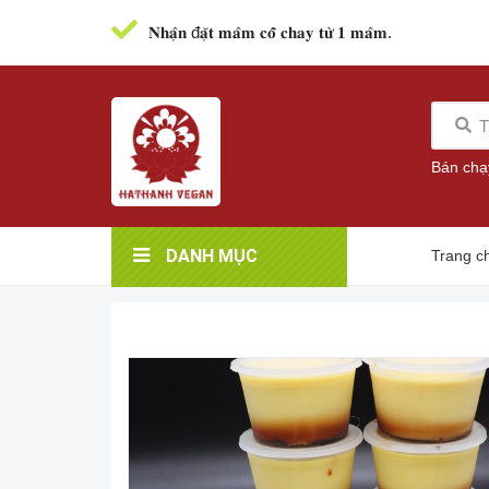
𝐍𝐡𝐚̣̂𝐧 đ𝐚̣̆𝐭 𝐦𝐚̂𝐦 𝐜𝐨̂̃ 𝐜𝐡𝐚𝐲 𝐭𝐮̛̀ 𝟏 𝐦𝐚̂𝐦.
Bán chạ
DANH MỤC
Trang c