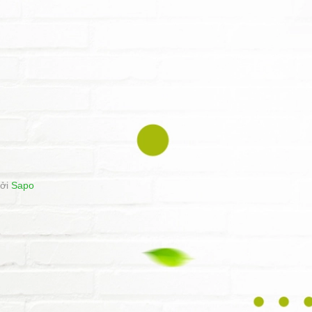
bởi
Sapo