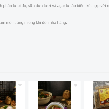
 phần từ bí đỏ, sữa dừa tươi và agar từ tảo biển, kết hợp với
 làm món tráng miệng khi đến nhà hàng.