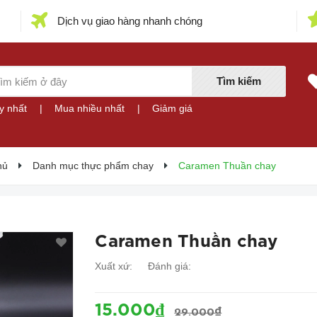
Dịch vụ giao hàng nhanh chóng
Tìm kiếm
y nhất
|
Mua nhiều nhất
|
Giảm giá
hủ
Danh mục thực phẩm chay
Caramen Thuần chay
Caramen Thuần chay
Xuất xứ:
Đánh giá:
15.000₫
29.000₫