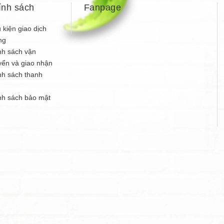
ính sách
Fanpage
 kiện giao dịch
ng
nh sách vận
yển và giao nhận
nh sách thanh
n
nh sách bảo mật