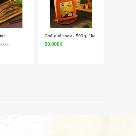
0gr
Chả quế chay - 500g- 1kg
Ruốc nấm 
hữu cơ
50.000₫
.000₫
45.000₫