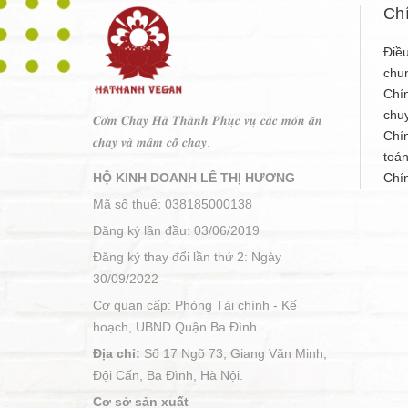
Ch
Điều
chu
Chí
chu
𝑪𝒐̛𝒎 𝑪𝒉𝒂𝒚 𝑯𝒂̀ 𝑻𝒉𝒂̀𝒏𝒉 𝑷𝒉𝒖̣𝒄 𝒗𝒖̣ 𝒄𝒂́𝒄 𝒎𝒐́𝒏 𝒂̆𝒏
Chí
𝒄𝒉𝒂𝒚 𝒗𝒂̀ 𝒎𝒂̂𝒎 𝒄𝒐̂̃ 𝒄𝒉𝒂𝒚.
toá
HỘ KINH DOANH LÊ THỊ HƯƠNG
Chí
Mã số thuế: 038185000138
Đăng ký lần đầu: 03/06/2019
Đăng ký thay đổi lần thứ 2: Ngày
30/09/2022
Cơ quan cấp: Phòng Tài chính - Kế
hoạch, UBND Quận Ba Đình
Địa chỉ:
Số 17 Ngõ 73, Giang Văn Minh,
Đội Cấn, Ba Đình, Hà Nội.
Cơ sở sản xuất