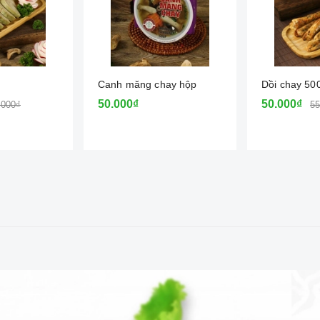
Canh măng chay hộp
Dồi chay 50
50.000₫
50.000₫
.000₫
55