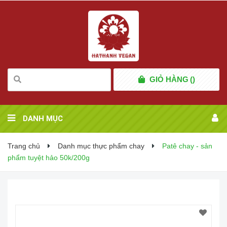
GIỎ HÀNG
(
)
DANH MỤC
Trang chủ
Danh mục thực phẩm chay
Patê chay - sản
phẩm tuyệt hảo 50k/200g