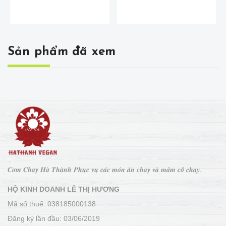
Sản phẩm đã xem
𝑪𝒐̛𝒎 𝑪𝒉𝒂𝒚 𝑯𝒂̀ 𝑻𝒉𝒂̀𝒏𝒉 𝑷𝒉𝒖̣𝒄 𝒗𝒖̣ 𝒄𝒂́𝒄 𝒎𝒐́𝒏 𝒂̆𝒏 𝒄𝒉𝒂𝒚 𝒗𝒂̀ 𝒎𝒂̂𝒎 𝒄𝒐̂̃ 𝒄𝒉𝒂𝒚.
HỘ KINH DOANH LÊ THỊ HƯƠNG
Mã số thuế: 038185000138
Đăng ký lần đầu: 03/06/2019