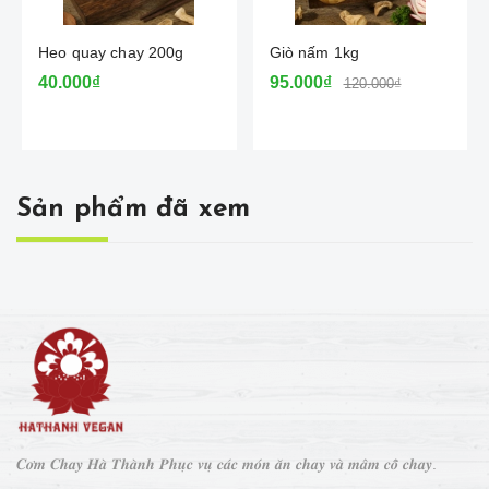
Heo quay chay 200g
Giò nấm 1kg
40.000₫
95.000₫
120.000₫
Sản phẩm đã xem
𝑪𝒐̛𝒎 𝑪𝒉𝒂𝒚 𝑯𝒂̀ 𝑻𝒉𝒂̀𝒏𝒉 𝑷𝒉𝒖̣𝒄 𝒗𝒖̣ 𝒄𝒂́𝒄 𝒎𝒐́𝒏 𝒂̆𝒏 𝒄𝒉𝒂𝒚 𝒗𝒂̀ 𝒎𝒂̂𝒎 𝒄𝒐̂̃ 𝒄𝒉𝒂𝒚.