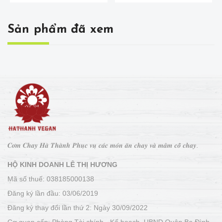
Sản phẩm đã xem
𝑪𝒐̛𝒎 𝑪𝒉𝒂𝒚 𝑯𝒂̀ 𝑻𝒉𝒂̀𝒏𝒉 𝑷𝒉𝒖̣𝒄 𝒗𝒖̣ 𝒄𝒂́𝒄 𝒎𝒐́𝒏 𝒂̆𝒏 𝒄𝒉𝒂𝒚 𝒗𝒂̀ 𝒎𝒂̂𝒎 𝒄𝒐̂̃ 𝒄𝒉𝒂𝒚.
HỘ KINH DOANH LÊ THỊ HƯƠNG
Mã số thuế: 038185000138
Đăng ký lần đầu: 03/06/2019
Đăng ký thay đổi lần thứ 2: Ngày 30/09/2022