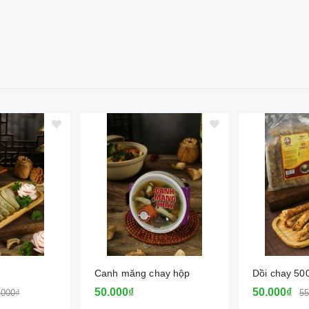
Canh măng chay hộp
Dồi chay 50
50.000₫
50.000₫
.000₫
55