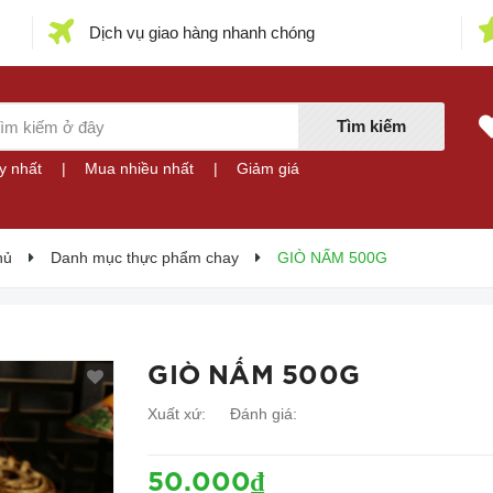
Dịch vụ giao hàng nhanh chóng
Tìm kiếm
y nhất
|
Mua nhiều nhất
|
Giảm giá
hủ
Danh mục thực phẩm chay
GIÒ NẤM 500G
GIÒ NẤM 500G
Xuất xứ:
Đánh giá:
50.000₫