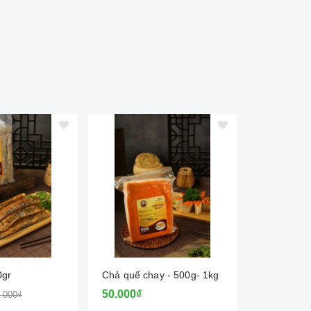
0gr
Chả quế chay - 500g- 1kg
Ruốc nấm 
hữu cơ
50.000₫
.000₫
45.000₫