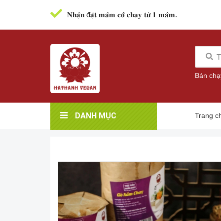
𝐍𝐡𝐚̣̂𝐧 đ𝐚̣̆𝐭 𝐦𝐚̂𝐦 𝐜𝐨̂̃ 𝐜𝐡𝐚𝐲 𝐭𝐮̛̀ 𝟏 𝐦𝐚̂𝐦.
Bán chạ
DANH MỤC
Trang c