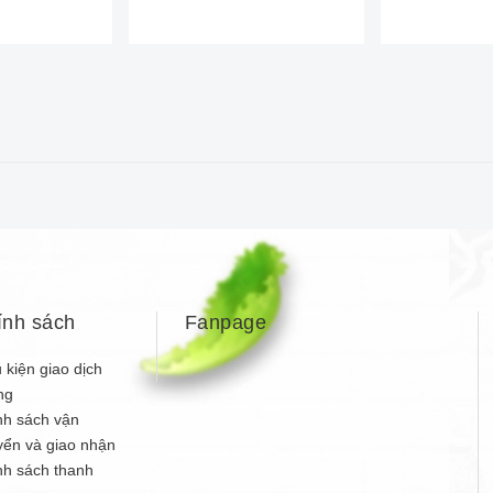
ính sách
Fanpage
 kiện giao dịch
ng
nh sách vận
yển và giao nhận
nh sách thanh