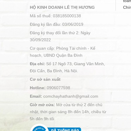
toá
HỘ KINH DOANH LÊ THỊ HƯƠNG
Chí
Mã số thuế: 038185000138
Đăng ký lần đầu: 03/06/2019
Đăng ký thay đổi lần thứ 2: Ngày
30/09/2022
Cơ quan cấp: Phòng Tài chính - Kế
hoạch, UBND Quận Ba Đình
Địa chỉ:
Số 17 Ngõ 73, Giang Văn Minh,
Đội Cấn, Ba Đình, Hà Nội.
Cơ sở sản xuất
Hotline:
0906077598
Email:
comchayhathanh@gmail.com
Giờ mở cửa:
Mở cửa từ thứ 2 đến chủ
nhật, thời gian sáng 8h đến 14h, chiều từ
5h đến 9h tối