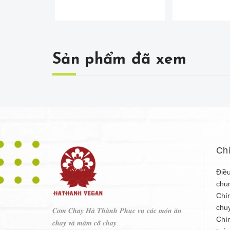
Sản phẩm đã xem
Ch
Điều
chu
Chí
chu
𝑪𝒐̛𝒎 𝑪𝒉𝒂𝒚 𝑯𝒂̀ 𝑻𝒉𝒂̀𝒏𝒉 𝑷𝒉𝒖̣𝒄 𝒗𝒖̣ 𝒄𝒂́𝒄 𝒎𝒐́𝒏 𝒂̆𝒏
Chí
𝒄𝒉𝒂𝒚 𝒗𝒂̀ 𝒎𝒂̂𝒎 𝒄𝒐̂̃ 𝒄𝒉𝒂𝒚.