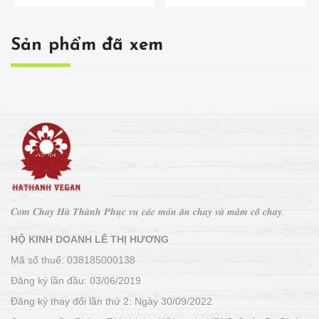
Sản phẩm đã xem
𝑪𝒐̛𝒎 𝑪𝒉𝒂𝒚 𝑯𝒂̀ 𝑻𝒉𝒂̀𝒏𝒉 𝑷𝒉𝒖̣𝒄 𝒗𝒖̣ 𝒄𝒂́𝒄 𝒎𝒐́𝒏 𝒂̆𝒏 𝒄𝒉𝒂𝒚 𝒗𝒂̀ 𝒎𝒂̂𝒎 𝒄𝒐̂̃ 𝒄𝒉𝒂𝒚.
HỘ KINH DOANH LÊ THỊ HƯƠNG
Mã số thuế: 038185000138
Đăng ký lần đầu: 03/06/2019
Đăng ký thay đổi lần thứ 2: Ngày 30/09/2022