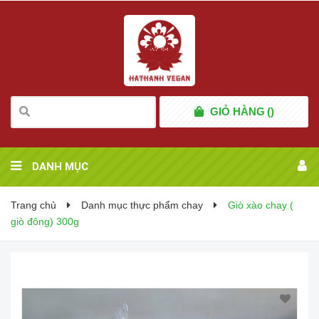
GIỎ HÀNG
(
)
DANH MỤC
Trang chủ
Danh mục thực phẩm chay
Giò xào chay (
giò đông) 300g