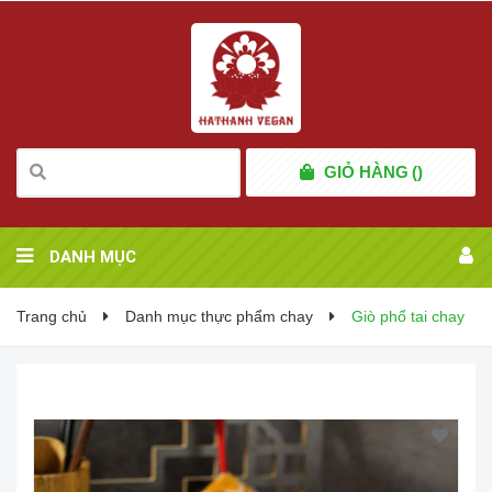
GIỎ HÀNG
(
)
DANH MỤC
Trang chủ
Danh mục thực phẩm chay
Giò phổ tai chay