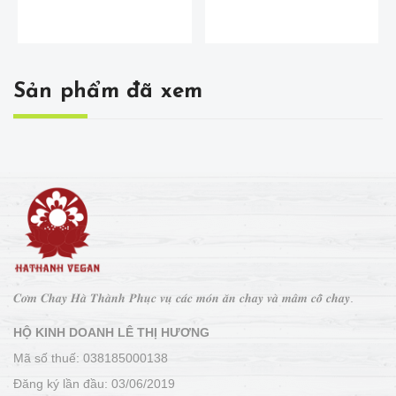
Sản phẩm đã xem
𝑪𝒐̛𝒎 𝑪𝒉𝒂𝒚 𝑯𝒂̀ 𝑻𝒉𝒂̀𝒏𝒉 𝑷𝒉𝒖̣𝒄 𝒗𝒖̣ 𝒄𝒂́𝒄 𝒎𝒐́𝒏 𝒂̆𝒏 𝒄𝒉𝒂𝒚 𝒗𝒂̀ 𝒎𝒂̂𝒎 𝒄𝒐̂̃ 𝒄𝒉𝒂𝒚.
HỘ KINH DOANH LÊ THỊ HƯƠNG
Mã số thuế: 038185000138
Đăng ký lần đầu: 03/06/2019