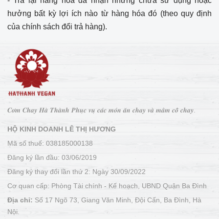
- Trả lại hàng hoá đã nhận nhưng chưa sử dụng hoặc
hưởng bất kỳ lợi ích nào từ hàng hóa đó (theo quy định
của chính sách đổi trả hàng).
𝑪𝒐̛𝒎 𝑪𝒉𝒂𝒚 𝑯𝒂̀ 𝑻𝒉𝒂̀𝒏𝒉 𝑷𝒉𝒖̣𝒄 𝒗𝒖̣ 𝒄𝒂́𝒄 𝒎𝒐́𝒏 𝒂̆𝒏 𝒄𝒉𝒂𝒚 𝒗𝒂̀ 𝒎𝒂̂𝒎 𝒄𝒐̂̃ 𝒄𝒉𝒂𝒚.
HỘ KINH DOANH LÊ THỊ HƯƠNG
Mã số thuế: 038185000138
Đăng ký lần đầu: 03/06/2019
Đăng ký thay đổi lần thứ 2: Ngày 30/09/2022
Cơ quan cấp: Phòng Tài chính - Kế hoạch, UBND Quận Ba Đình
Địa chỉ:
Số 17 Ngõ 73, Giang Văn Minh, Đội Cấn, Ba Đình, Hà
Nội.