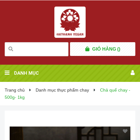
GIỎ HÀNG
(
)
DANH MỤC
Trang chủ
Danh mục thực phẩm chay
Chả quế chay -
500g- 1kg