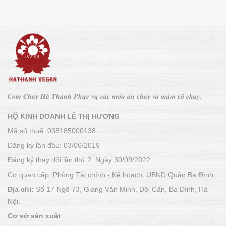
𝑪𝒐̛𝒎 𝑪𝒉𝒂𝒚 𝑯𝒂̀ 𝑻𝒉𝒂̀𝒏𝒉 𝑷𝒉𝒖̣𝒄 𝒗𝒖̣ 𝒄𝒂́𝒄 𝒎𝒐́𝒏 𝒂̆𝒏 𝒄𝒉𝒂𝒚 𝒗𝒂̀ 𝒎𝒂̂𝒎 𝒄𝒐̂̃ 𝒄𝒉𝒂𝒚.
HỘ KINH DOANH LÊ THỊ HƯƠNG
Mã số thuế: 038185000138
Đăng ký lần đầu: 03/06/2019
Đăng ký thay đổi lần thứ 2: Ngày 30/09/2022
Cơ quan cấp: Phòng Tài chính - Kế hoạch, UBND Quận Ba Đình
Địa chỉ:
Số 17 Ngõ 73, Giang Văn Minh, Đội Cấn, Ba Đình, Hà
Nội.
Cơ sở sản xuất