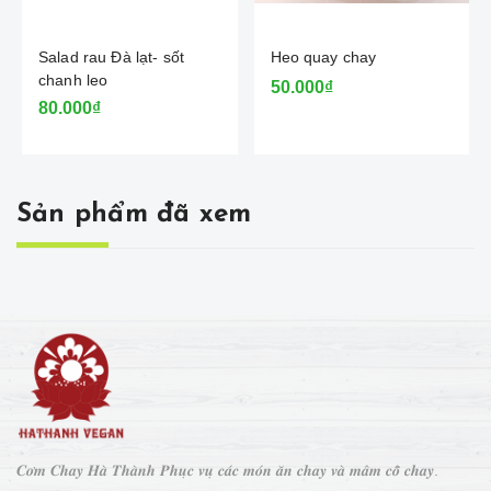
Salad rau Đà lạt- sốt
Heo quay chay
chanh leo
50.000₫
80.000₫
Sản phẩm đã xem
𝑪𝒐̛𝒎 𝑪𝒉𝒂𝒚 𝑯𝒂̀ 𝑻𝒉𝒂̀𝒏𝒉 𝑷𝒉𝒖̣𝒄 𝒗𝒖̣ 𝒄𝒂́𝒄 𝒎𝒐́𝒏 𝒂̆𝒏 𝒄𝒉𝒂𝒚 𝒗𝒂̀ 𝒎𝒂̂𝒎 𝒄𝒐̂̃ 𝒄𝒉𝒂𝒚.