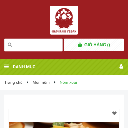
GIỎ HÀNG
(
)
DANH MỤC
Trang chủ
Món nộm
Nộm xoài