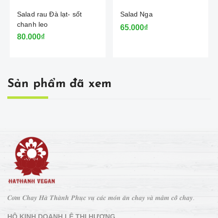
Salad rau Đà lạt- sốt
Salad Nga
chanh leo
65.000₫
80.000₫
Sản phẩm đã xem
𝑪𝒐̛𝒎 𝑪𝒉𝒂𝒚 𝑯𝒂̀ 𝑻𝒉𝒂̀𝒏𝒉 𝑷𝒉𝒖̣𝒄 𝒗𝒖̣ 𝒄𝒂́𝒄 𝒎𝒐́𝒏 𝒂̆𝒏 𝒄𝒉𝒂𝒚 𝒗𝒂̀ 𝒎𝒂̂𝒎 𝒄𝒐̂̃ 𝒄𝒉𝒂𝒚.
HỘ KINH DOANH LÊ THỊ HƯƠNG