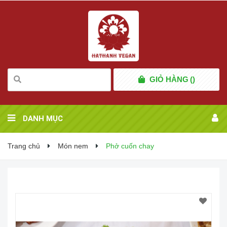
GIỎ HÀNG
(
)
DANH MỤC
Trang chủ
Món nem
Phở cuốn chay