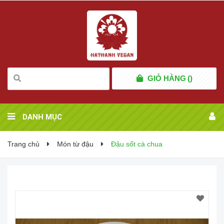
GIỎ HÀNG
(
)
DANH MỤC
Trang chủ
Món từ đậu
Đậu sốt cà chua