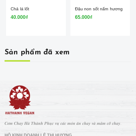
Chả lá lốt
Đậu non sốt nấm hương
40.000₫
65.000₫
Sản phẩm đã xem
𝑪𝒐̛𝒎 𝑪𝒉𝒂𝒚 𝑯𝒂̀ 𝑻𝒉𝒂̀𝒏𝒉 𝑷𝒉𝒖̣𝒄 𝒗𝒖̣ 𝒄𝒂́𝒄 𝒎𝒐́𝒏 𝒂̆𝒏 𝒄𝒉𝒂𝒚 𝒗𝒂̀ 𝒎𝒂̂𝒎 𝒄𝒐̂̃ 𝒄𝒉𝒂𝒚.
HỘ KINH DOANH LÊ THỊ HƯƠNG