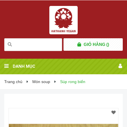
GIỎ HÀNG
(
)
DANH MỤC
Trang chủ
Món soup
Súp rong biển