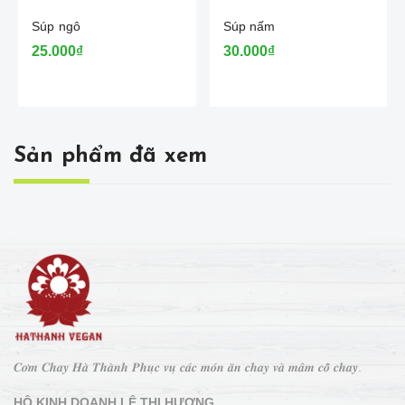
Súp ngô
Súp nấm
25.000₫
30.000₫
Sản phẩm đã xem
𝑪𝒐̛𝒎 𝑪𝒉𝒂𝒚 𝑯𝒂̀ 𝑻𝒉𝒂̀𝒏𝒉 𝑷𝒉𝒖̣𝒄 𝒗𝒖̣ 𝒄𝒂́𝒄 𝒎𝒐́𝒏 𝒂̆𝒏 𝒄𝒉𝒂𝒚 𝒗𝒂̀ 𝒎𝒂̂𝒎 𝒄𝒐̂̃ 𝒄𝒉𝒂𝒚.
HỘ KINH DOANH LÊ THỊ HƯƠNG