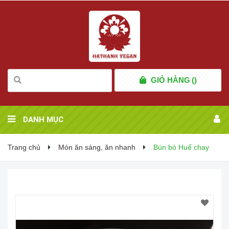
GIỎ HÀNG
(
)
DANH MỤC
Trang chủ
Món ăn sáng, ăn nhanh
Bún bò Huế chay