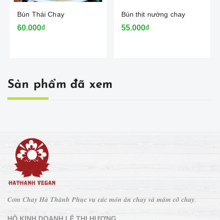
Bún Thái Chay
Bún thịt nướng chay
60.000₫
55.000₫
Sản phẩm đã xem
𝑪𝒐̛𝒎 𝑪𝒉𝒂𝒚 𝑯𝒂̀ 𝑻𝒉𝒂̀𝒏𝒉 𝑷𝒉𝒖̣𝒄 𝒗𝒖̣ 𝒄𝒂́𝒄 𝒎𝒐́𝒏 𝒂̆𝒏 𝒄𝒉𝒂𝒚 𝒗𝒂̀ 𝒎𝒂̂𝒎 𝒄𝒐̂̃ 𝒄𝒉𝒂𝒚.
HỘ KINH DOANH LÊ THỊ HƯƠNG