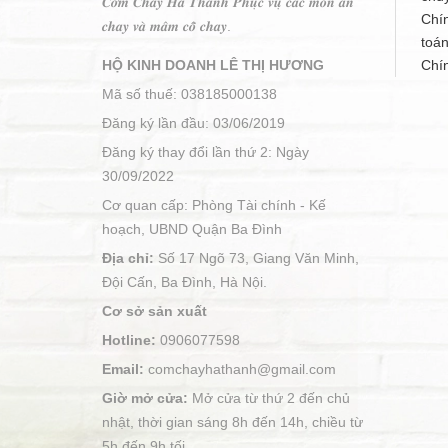
𝑪𝒐̛𝒎 𝑪𝒉𝒂𝒚 𝑯𝒂̀ 𝑻𝒉𝒂̀𝒏𝒉 𝑷𝒉𝒖̣𝒄 𝒗𝒖̣ 𝒄𝒂́𝒄 𝒎𝒐́𝒏 𝒂̆𝒏
Chí
𝒄𝒉𝒂𝒚 𝒗𝒂̀ 𝒎𝒂̂𝒎 𝒄𝒐̂̃ 𝒄𝒉𝒂𝒚.
toá
HỘ KINH DOANH LÊ THỊ HƯƠNG
Chí
Mã số thuế: 038185000138
Đăng ký lần đầu: 03/06/2019
Đăng ký thay đổi lần thứ 2: Ngày
30/09/2022
Cơ quan cấp: Phòng Tài chính - Kế
hoạch, UBND Quận Ba Đình
Địa chỉ:
Số 17 Ngõ 73, Giang Văn Minh,
Đội Cấn, Ba Đình, Hà Nội.
Cơ sở sản xuất
Hotline:
0906077598
Email:
comchayhathanh@gmail.com
Giờ mở cửa:
Mở cửa từ thứ 2 đến chủ
nhật, thời gian sáng 8h đến 14h, chiều từ
5h đến 9h tối