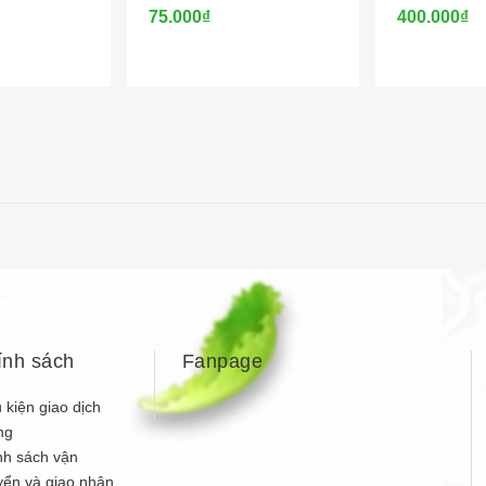
75.000₫
400.000₫
ính sách
Fanpage
 kiện giao dịch
ng
nh sách vận
yển và giao nhận