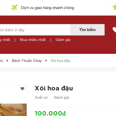
Dịch vụ giao hàng nhanh chóng
Tìm kiếm
y nhất
|
Mua nhiều nhất
|
Giảm giá
hủ
Bánh Thuần Chay
Xôi hoa đậu
Xôi hoa đậu
Xuất xứ:
Đánh giá:
100.000₫