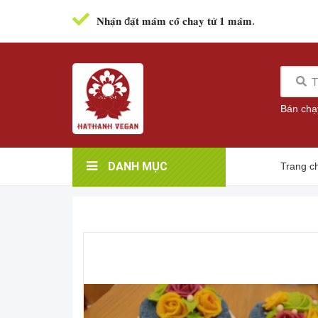
𝐍𝐡𝐚̣̂𝐧 đ𝐚̣̆𝐭 𝐦𝐚̂𝐦 𝐜𝐨̂̃ 𝐜𝐡𝐚𝐲 𝐭𝐮̛̀ 𝟏 𝐦𝐚̂𝐦.
Bán chạ
DANH MỤC
Trang c