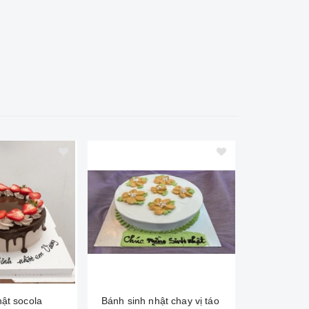
ật socola
Bánh sinh nhật chay vị táo
Bánh sinh 