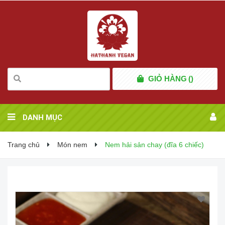
GIỎ HÀNG
(
)
DANH MỤC
Trang chủ
Món nem
Nem hải sản chay (đĩa 6 chiếc)