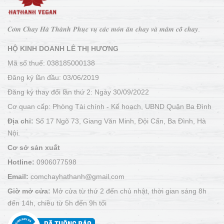
𝑪𝒐̛𝒎 𝑪𝒉𝒂𝒚 𝑯𝒂̀ 𝑻𝒉𝒂̀𝒏𝒉 𝑷𝒉𝒖̣𝒄 𝒗𝒖̣ 𝒄𝒂́𝒄 𝒎𝒐́𝒏 𝒂̆𝒏 𝒄𝒉𝒂𝒚 𝒗𝒂̀ 𝒎𝒂̂𝒎 𝒄𝒐̂̃ 𝒄𝒉𝒂𝒚.
HỘ KINH DOANH LÊ THỊ HƯƠNG
Mã số thuế: 038185000138
Đăng ký lần đầu: 03/06/2019
Đăng ký thay đổi lần thứ 2: Ngày 30/09/2022
Cơ quan cấp: Phòng Tài chính - Kế hoạch, UBND Quận Ba Đình
Địa chỉ:
Số 17 Ngõ 73, Giang Văn Minh, Đội Cấn, Ba Đình, Hà
Nội.
Cơ sở sản xuất
Hotline:
0906077598
Email:
comchayhathanh@gmail.com
Giờ mở cửa:
Mở cửa từ thứ 2 đến chủ nhật, thời gian sáng 8h
đến 14h, chiều từ 5h đến 9h tối