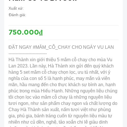
Xuất xứ:
Đánh giá:
750.000₫
ĐẶT NGAY #MÂM_CỖ_CHAY CHO NGÀY VU LAN
---------------------------
Hà Thành xin giới thiệu 5 mâm cỗ chay cho mùa Vu
Lan 2023. Lần này, Hà Thành xin gửi đến quý khách
hàng 5 set mâm cỗ chay chọn lọc, ưu tú nhất, với ý
nghĩa của con số 5 là hạnh phúc, may mắn và viên
mãn, hầu mang đến cho thực khách sự bình an, hạnh
phúc trong mùa Hiếu Hạnh. Những nguyên liệu chúng
tôi chọn lọc vào mâm cỗ chay là những nguyên liệu
tươi ngon, như sản phẩm chay ngon và chất lượng do
Chay Hà Thành sản xuất, nấm tươi việt như phùng
gia, phú gia, bánh tráng cuốn từ nguyên liệu màu tự
nhiên như củ dền, nghệ, tảo xoắn chi lê giàu dinh