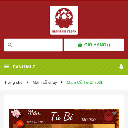
GIỎ HÀNG
(
)
DANH MỤC
Trang chủ
Mâm cỗ chay
Mâm Cỗ Từ Bi 750k