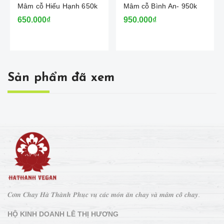
Mâm cỗ Hiếu Hạnh 650k
Mâm cỗ Bình An- 950k
650.000₫
950.000₫
Sản phẩm đã xem
𝑪𝒐̛𝒎 𝑪𝒉𝒂𝒚 𝑯𝒂̀ 𝑻𝒉𝒂̀𝒏𝒉 𝑷𝒉𝒖̣𝒄 𝒗𝒖̣ 𝒄𝒂́𝒄 𝒎𝒐́𝒏 𝒂̆𝒏 𝒄𝒉𝒂𝒚 𝒗𝒂̀ 𝒎𝒂̂𝒎 𝒄𝒐̂̃ 𝒄𝒉𝒂𝒚.
HỘ KINH DOANH LÊ THỊ HƯƠNG