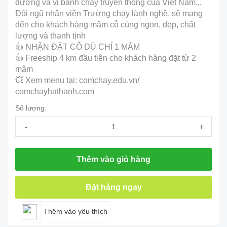
dưỡng và vị bánh chay truyền thống của Việt Nam...
Đội ngũ nhân viên Trường chay lành nghề, sẽ mang
đến cho khách hàng mâm cỗ cúng ngon, đẹp, chất
lượng và thanh tịnh
👍 NHẬN ĐẶT CỖ DÙ CHỈ 1 MÂM
👍 Freeship 4 km đầu tiên cho khách hàng đặt từ 2
mâm
💥 Xem menu tại: comchay.edu.vn/
comchayhathanh.com
Số lượng:
-
+
Thêm vào giỏ hàng
Đặt hàng ngay
Thêm vào yêu thích