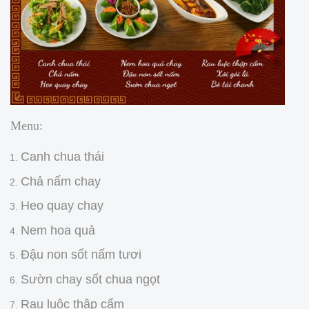
Menu:
Canh chua thái
Chả nấm chay
Heo quay chay
Nem hoa quả
Đậu non sốt nấm tươi
Sườn chay sốt chua ngọt
Rau luộc thập cẩm