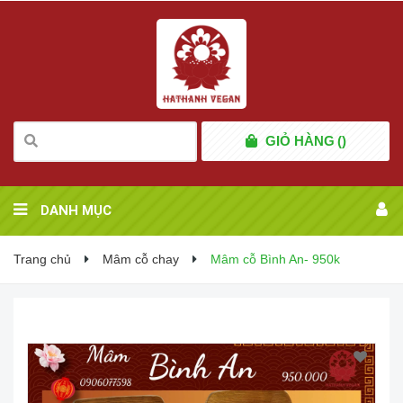
GIỎ HÀNG
(
)
DANH MỤC
Trang chủ
Mâm cỗ chay
Mâm cỗ Bình An- 950k