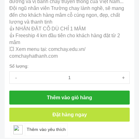
dưỡng và vị bánh chay truyền thống của Việt Nam...
Đội ngũ nhân viên Trường chay lành nghề, sẽ mang
đến cho khách hàng mâm cỗ cúng ngon, đẹp, chất
lượng và thanh tịnh
👍 NHẬN ĐẶT CỖ DÙ CHỈ 1 MÂM
👍 Freeship 4 km đầu tiên cho khách hàng đặt từ 2
mâm
💥 Xem menu tại: comchay.edu.vn/
comchayhathanh.com
Số lượng:
-
+
Thêm vào giỏ hàng
Đặt hàng ngay
Thêm vào yêu thích