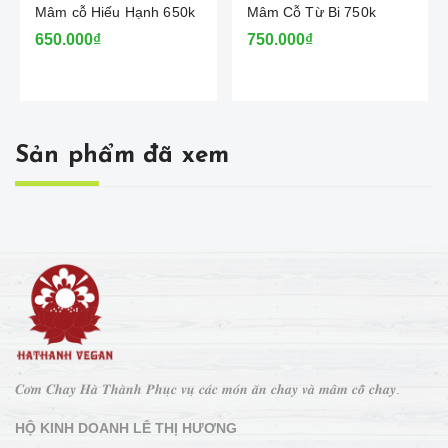
Mâm cỗ Hiếu Hạnh 650k
Mâm Cỗ Từ Bi 750k
650.000₫
750.000₫
Sản phẩm đã xem
𝑪𝒐̛𝒎 𝑪𝒉𝒂𝒚 𝑯𝒂̀ 𝑻𝒉𝒂̀𝒏𝒉 𝑷𝒉𝒖̣𝒄 𝒗𝒖̣ 𝒄𝒂́𝒄 𝒎𝒐́𝒏 𝒂̆𝒏 𝒄𝒉𝒂𝒚 𝒗𝒂̀ 𝒎𝒂̂𝒎 𝒄𝒐̂̃ 𝒄𝒉𝒂𝒚.
HỘ KINH DOANH LÊ THỊ HƯƠNG