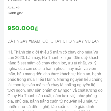
Xuất xứ:
Đánh giá:
950.000₫
ĐẶT NGAY #MÂM_CỖ_CHAY CHO NGÀY VU LAN
---------------------------
Hà Thành xin giới thiệu 5 mâm cỗ chay cho mùa Vu
Lan 2023. Lần này, Hà Thành xin gửi đến quý khách
hàng 5 set mâm cỗ chay chọn lọc, ưu tú nhất, với ý
nghĩa của con số 5 là hạnh phúc, may mắn và viên
mãn, hầu mang đến cho thực khách sự bình an, hạnh
phúc trong mùa Hiếu Hạnh. Những nguyên liệu chúng
tôi chọn lọc vào mâm cỗ chay là những nguyên liệu
tươi ngon, như sản phẩm chay ngon và chất lượng do
Chay Hà Thành sản xuất, nấm tươi việt như phùng
gia, phú gia, bánh tráng cuốn từ nguyên liệu màu tự
nhiên như củ dền, nghệ, tảo xoắn chi lê giàu dinh