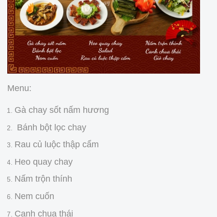
Menu:
Gà chay sốt nấm hương
Bánh bột lọc chay
Rau củ luộc thập cẩm
Heo quay chay
Nấm trộn thính
Nem cuốn
Canh chua thái