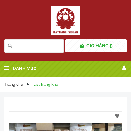
GIỎ HÀNG
(
)
DANH MỤC
Trang chủ
List hàng khô