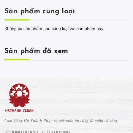
Sản phẩm cùng loại
Không có sản phẩm nào cùng loại với sản phẩm này
Sản phẩm đã xem
𝑪𝒐̛𝒎 𝑪𝒉𝒂𝒚 𝑯𝒂̀ 𝑻𝒉𝒂̀𝒏𝒉 𝑷𝒉𝒖̣𝒄 𝒗𝒖̣ 𝒄𝒂́𝒄 𝒎𝒐́𝒏 𝒂̆𝒏 𝒄𝒉𝒂𝒚 𝒗𝒂̀ 𝒎𝒂̂𝒎 𝒄𝒐̂̃ 𝒄𝒉𝒂𝒚.
HỘ KINH DOANH LÊ THỊ HƯƠNG