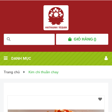
GIỎ HÀNG
(
)
DANH MỤC
Trang chủ
Kim chi thuần chay