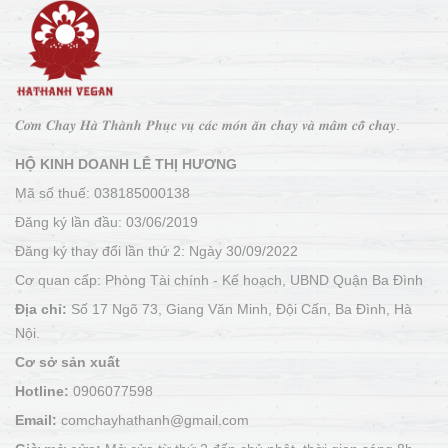
𝑪𝒐̛𝒎 𝑪𝒉𝒂𝒚 𝑯𝒂̀ 𝑻𝒉𝒂̀𝒏𝒉 𝑷𝒉𝒖̣𝒄 𝒗𝒖̣ 𝒄𝒂́𝒄 𝒎𝒐́𝒏 𝒂̆𝒏 𝒄𝒉𝒂𝒚 𝒗𝒂̀ 𝒎𝒂̂𝒎 𝒄𝒐̂̃ 𝒄𝒉𝒂𝒚.
HỘ KINH DOANH LÊ THỊ HƯƠNG
Mã số thuế: 038185000138
Đăng ký lần đầu: 03/06/2019
Đăng ký thay đổi lần thứ 2: Ngày 30/09/2022
Cơ quan cấp: Phòng Tài chính - Kế hoạch, UBND Quận Ba Đình
Địa chỉ:
Số 17 Ngõ 73, Giang Văn Minh, Đội Cấn, Ba Đình, Hà
Nội.
Cơ sở sản xuất
Hotline:
0906077598
Email:
comchayhathanh@gmail.com