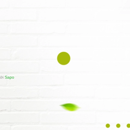
bởi
Sapo