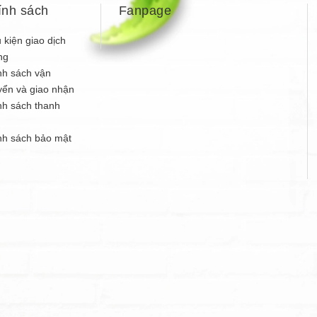
ính sách
Fanpage
 kiện giao dịch
ng
nh sách vận
yển và giao nhận
nh sách thanh
n
nh sách bảo mật