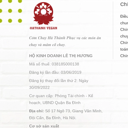
Ch
Điều
chu
Chí
chu
𝑪𝒐̛𝒎 𝑪𝒉𝒂𝒚 𝑯𝒂̀ 𝑻𝒉𝒂̀𝒏𝒉 𝑷𝒉𝒖̣𝒄 𝒗𝒖̣ 𝒄𝒂́𝒄 𝒎𝒐́𝒏 𝒂̆𝒏
Chí
𝒄𝒉𝒂𝒚 𝒗𝒂̀ 𝒎𝒂̂𝒎 𝒄𝒐̂̃ 𝒄𝒉𝒂𝒚.
toá
HỘ KINH DOANH LÊ THỊ HƯƠNG
Chí
Mã số thuế: 038185000138
Đăng ký lần đầu: 03/06/2019
Đăng ký thay đổi lần thứ 2: Ngày
30/09/2022
Cơ quan cấp: Phòng Tài chính - Kế
hoạch, UBND Quận Ba Đình
Địa chỉ:
Số 17 Ngõ 73, Giang Văn Minh,
Đội Cấn, Ba Đình, Hà Nội.
Cơ sở sản xuất