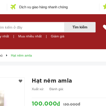
Dịch vụ giao hàng nhanh chóng
Tìm kiếm
y nhất
|
Mua nhiều nhất
|
Giảm giá
hủ
Hạt nêm amla
Hạt nêm amla
Xuất xứ:
Đánh giá:
100.000₫
130.000₫