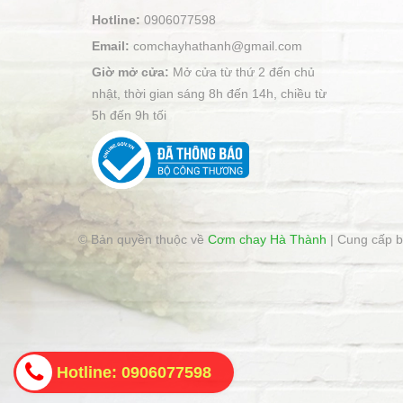
Hotline:
0906077598
Email:
comchayhathanh@gmail.com
Giờ mở cửa:
Mở cửa từ thứ 2 đến chủ
nhật, thời gian sáng 8h đến 14h, chiều từ
5h đến 9h tối
© Bản quyền thuộc về
Cơm chay Hà Thành
|
Cung cấp 
Hotline: 0906077598