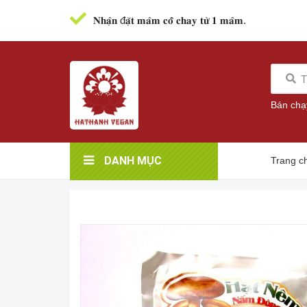
𝐍𝐡𝐚̣̂𝐧 đ𝐚̣̆𝐭 𝐦𝐚̂𝐦 𝐜𝐨̂̃ 𝐜𝐡𝐚𝐲 𝐭𝐮̛̀ 𝟏 𝐦𝐚̂𝐦.
Bán chạ
DANH MỤC
Trang c