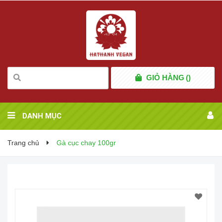
GIỎ HÀNG
(
)
DANH MỤC
Trang chủ
Gà cục chay 100gr