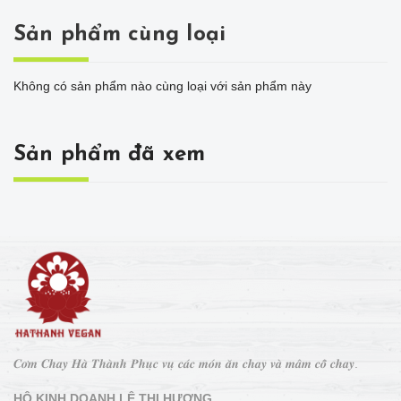
Sản phẩm cùng loại
Không có sản phẩm nào cùng loại với sản phẩm này
Sản phẩm đã xem
𝑪𝒐̛𝒎 𝑪𝒉𝒂𝒚 𝑯𝒂̀ 𝑻𝒉𝒂̀𝒏𝒉 𝑷𝒉𝒖̣𝒄 𝒗𝒖̣ 𝒄𝒂́𝒄 𝒎𝒐́𝒏 𝒂̆𝒏 𝒄𝒉𝒂𝒚 𝒗𝒂̀ 𝒎𝒂̂𝒎 𝒄𝒐̂̃ 𝒄𝒉𝒂𝒚.
HỘ KINH DOANH LÊ THỊ HƯƠNG