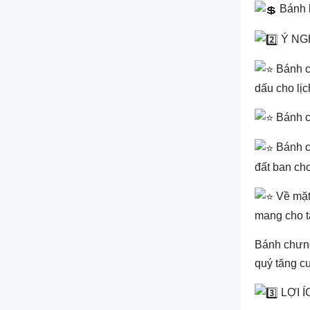
Bánh l
Ý NG
Bánh c
dấu cho lịc
Bánh ch
Bánh ch
đất ban ch
Về mặt
mang cho t
Bánh chưng
quý tăng c
LỢI 