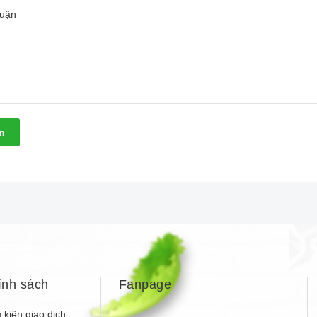
n
ính sách
Fanpage
 kiện giao dịch