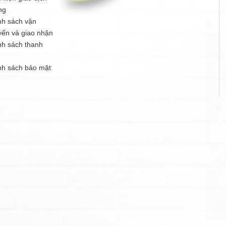
ng
nh sách vận
yển và giao nhận
nh sách thanh
n
nh sách bảo mật