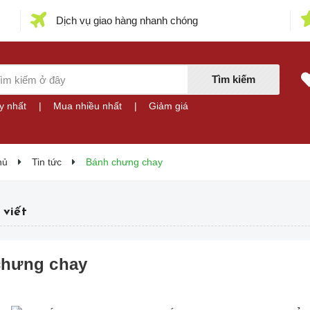
Dịch vụ giao hàng nhanh chóng
Tìm kiếm
y nhất
|
Mua nhiều nhất
|
Giảm giá
hủ
Tin tức
Bánh chưng chay
 viết
chưng chay