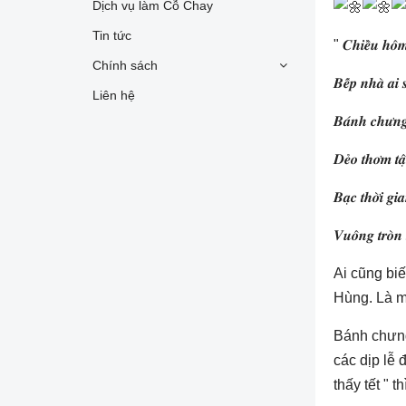
Dịch vụ làm Cỗ Chay
Tin tức
" 𝑪𝒉𝒊𝒆̂̀𝒖 𝒉𝒐̂𝒎
Chính sách
𝑩𝒆̂́𝒑 𝒏𝒉𝒂̀ 𝒂𝒊 
Liên hệ
𝑩𝒂́𝒏𝒉 𝒄𝒉𝒖̛𝒏𝒈 
𝑫𝒆̉𝒐 𝒕𝒉𝒐̛𝒎 𝒕𝒂̣
𝑩𝒂̣𝒄 𝒕𝒉𝒐̛̀𝒊 𝒈𝒊𝒂
𝑽𝒖𝒐̂𝒏𝒈 𝒕𝒓𝒐̀𝒏 
Ai cũng biế
Hùng. Là mó
Bánh chưng
các dịp lễ 
thấy tết " 