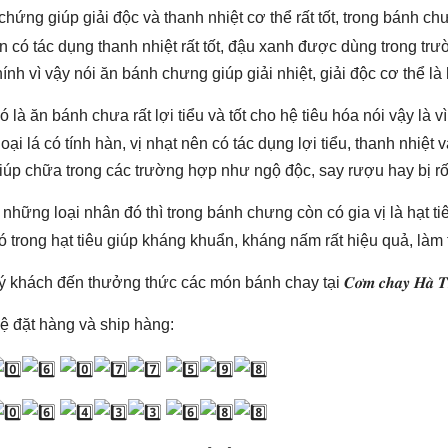
hứng giúp giải độc và thanh nhiệt cơ thể rất tốt, trong bánh ch
n có tác dụng thanh nhiệt rất tốt, đậu xanh được dùng trong trư
ính vì vậy nói ăn bánh chưng giúp giải nhiệt, giải độc cơ thể là
ó là ăn bánh chưa rất lợi tiểu và tốt cho hệ tiêu hóa nói vậy là
loại lá có tính hàn, vị nhạt nên có tác dụng lợi tiểu, thanh nhiệt 
úp chữa trong các trường hợp như ngộ độc, say rượu hay bị rối
những loại nhân đó thì trong bánh chưng còn có gia vị là hạt ti
ó trong hạt tiêu giúp kháng khuẩn, kháng nấm rất hiệu quả, làm
khách đến thưởng thức các món bánh chay tại 𝑪𝒐̛𝒎 𝒄𝒉𝒂𝒚 𝑯𝒂̀ 𝑻𝒉
ệ đặt hàng và ship hàng: