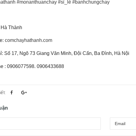
athanh
#monanthuanchay
#sỉ_lẻ
#banhchungchay
 Hà Thành
e:
comchayhathanh.com
ỉ: Số 17, Ngõ 73 Giang Văn Minh, Đội Cấn, Ba Đình, Hà Nội
ne : 0906077598. 0906433688
iết:
luận