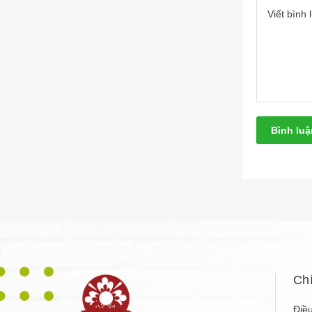
Bình luậ
Ch
Điều