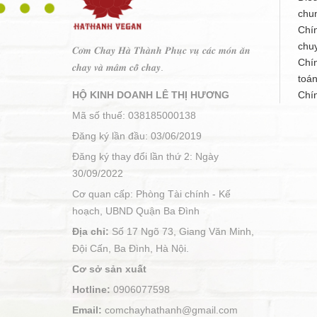
chu
Chí
chu
𝑪𝒐̛𝒎 𝑪𝒉𝒂𝒚 𝑯𝒂̀ 𝑻𝒉𝒂̀𝒏𝒉 𝑷𝒉𝒖̣𝒄 𝒗𝒖̣ 𝒄𝒂́𝒄 𝒎𝒐́𝒏 𝒂̆𝒏
Chí
𝒄𝒉𝒂𝒚 𝒗𝒂̀ 𝒎𝒂̂𝒎 𝒄𝒐̂̃ 𝒄𝒉𝒂𝒚.
toá
HỘ KINH DOANH LÊ THỊ HƯƠNG
Chí
Mã số thuế: 038185000138
Đăng ký lần đầu: 03/06/2019
Đăng ký thay đổi lần thứ 2: Ngày
30/09/2022
Cơ quan cấp: Phòng Tài chính - Kế
hoạch, UBND Quận Ba Đình
Địa chỉ:
Số 17 Ngõ 73, Giang Văn Minh,
Đội Cấn, Ba Đình, Hà Nội.
Cơ sở sản xuất
Hotline:
0906077598
Email:
comchayhathanh@gmail.com