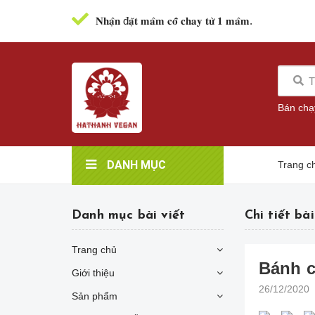
𝐍𝐡𝐚̣̂𝐧 đ𝐚̣̆𝐭 𝐦𝐚̂𝐦 𝐜𝐨̂̃ 𝐜𝐡𝐚𝐲 𝐭𝐮̛̀ 𝟏 𝐦𝐚̂𝐦.
Bán chạ
DANH MỤC
Trang c
Danh mục bài viết
Chi tiết bài
Trang chủ
Bánh 
Giới thiệu
26/12/2020
Sản phẩm