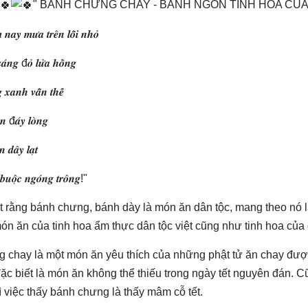
" BÁNH CHƯNG CHAY - BÁNH NGON TINH HOA CỦA
 𝒏𝒂𝒚 𝒎𝒖̛𝒂 𝒕𝒓𝒆̂𝒏 𝒍𝒐̂̃𝒊 𝒏𝒉𝒐̉
𝒂́𝒏𝒈 đ𝒐̉ 𝒍𝒖̛̉𝒂 𝒉𝒐̂̀𝒏𝒈
𝒙𝒂𝒏𝒉 𝒗𝒂̂̃𝒏 𝒕𝒉𝒆̂́
̂𝒏 đ𝒂́𝒚 𝒍𝒐̀𝒏𝒈
𝒏 𝒅𝒂̂𝒚 𝒍𝒂̣𝒕
𝒃𝒖𝒐̣̂𝒄 𝒏𝒈𝒐́𝒏𝒈 𝒕𝒓𝒐̂𝒏𝒈!"
t rằng bánh chưng, bánh dày là món ăn dân tộc, mang theo nó l
n ăn của tinh hoa ẩm thực dân tộc việt cũng như tinh hoa của đ
 chay là một món ăn yêu thích của những phật tử ăn chay được
đặc biết là món ăn không thể thiếu trong ngày tết nguyên đán. 
thì việc thấy bánh chưng là thấy mâm cỗ tết.