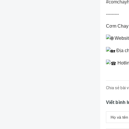
#comchayh
---------
Cơm Chay
Websit
Địa ch
Hotli
Chia sẻ bài v
Viết bình 