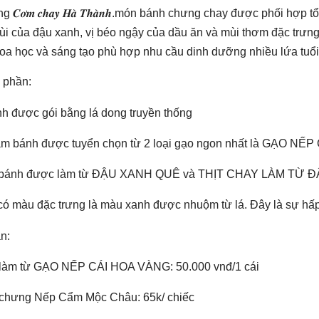
g 𝑪𝒐̛𝒎 𝒄𝒉𝒂𝒚 𝑯𝒂̀ 𝑻𝒉𝒂̀𝒏𝒉.món bánh chưng chay được phối 
ùi của đậu xanh, vị béo ngậy của dầu ăn và mùi thơm đặc trưng
hoa học và sáng tạo phù hợp nhu cầu dinh dưỡng nhiều lứa tuổi,
 phần:
h được gói bằng lá dong truyền thống
m bánh được tuyển chọn từ 2 loại gạo ngon nhất là GẠO NẾ
bánh được làm từ ĐẬU XANH QUÊ và THỊT CHAY LÀM TỪ 
ó màu đặc trưng là màu xanh được nhuộm từ lá. Đây là sự hấp 
n:
làm từ GẠO NẾP CÁI HOA VÀNG: 50.000 vnđ/1 cái
chưng Nếp Cẩm Mộc Châu: 65k/ chiếc