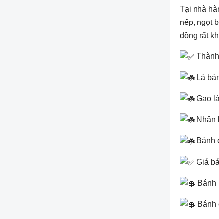
Tại nhà hàn
nếp, ngọt b
đồng rất k
Thành
Lá bán
Gạo là
Nhân 
Bánh c
Giá bá
Bánh 
Bánh 