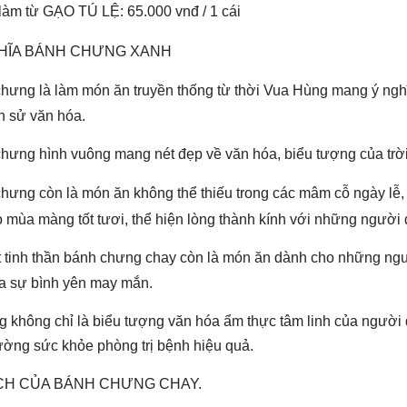
àm từ GẠO TÚ LỆ: 65.000 vnđ / 1 cái
HĨA BÁNH CHƯNG XANH
hưng là làm món ăn truyền thống từ thời Vua Hùng mang ý ngh
h sử văn hóa.
ưng hình vuông mang nét đẹp về văn hóa, biểu tượng của trời
ưng còn là món ăn không thể thiếu trong các mâm cỗ ngày lễ, tết
o mùa màng tốt tươi, thể hiện lòng thành kính với những người
 tinh thần bánh chưng chay còn là món ăn dành cho những ngư
a sự bình yên may mắn.
 không chỉ là biểu tượng văn hóa ẩm thực tâm linh của người d
ường sức khỏe phòng trị bệnh hiệu quả.
ÍCH CỦA BÁNH CHƯNG CHAY.