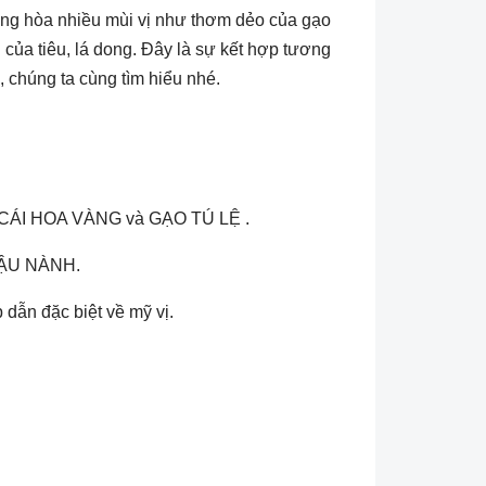
hợp tổng hòa nhiều mùi vị như thơm dẻo của gạo
 của tiêu, lá dong. Đây là sự kết hợp tương
 chúng ta cùng tìm hiểu nhé.
P CÁI HOA VÀNG và GẠO TÚ LỆ .
ĐẬU NÀNH.
dẫn đặc biệt về mỹ vị.