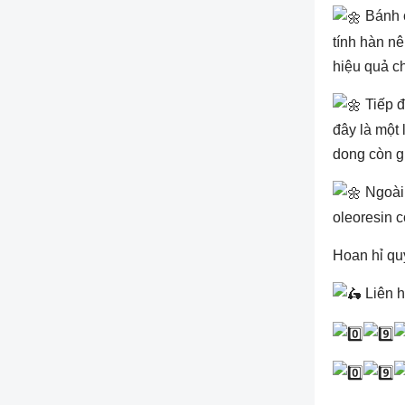
Bánh c
tính hàn nê
hiệu quả ch
Tiếp đ
đây là một 
dong còn gi
Ngoài 
oleoresin c
Hoan hỉ quý 
Liên h