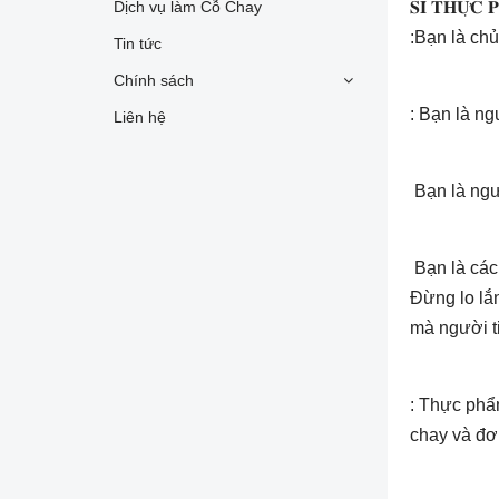
Dịch vụ làm Cỗ Chay
𝐒𝐈̉ 𝐓𝐇𝐔̛̣
:Bạn là ch
Tin tức
Chính sách
: Bạn là n
Liên hệ
Bạn là ngư
Bạn là các
Đừng lo lắ
mà người t
: Thực phẩ
chay và đơn