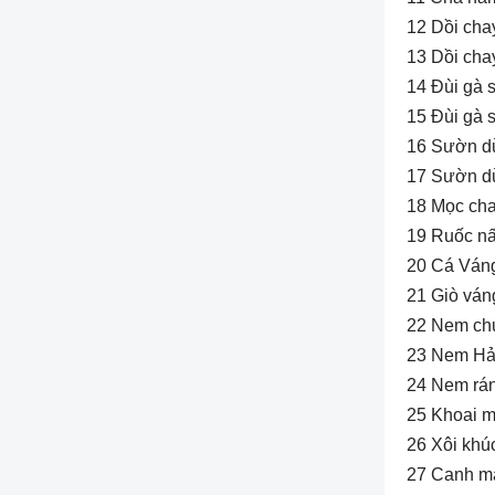
12 Dồi cha
13 Dồi cha
14 Đùi gà 
15 Đùi gà 
16 Sườn d
17 Sườn d
18 Mọc cha
19 Ruốc n
20 Cá Váng
21 Giò ván
22 Nem chu
23 Nem Hải
24 Nem rán
25 Khoai m
26 Xôi khúc
27 Canh m