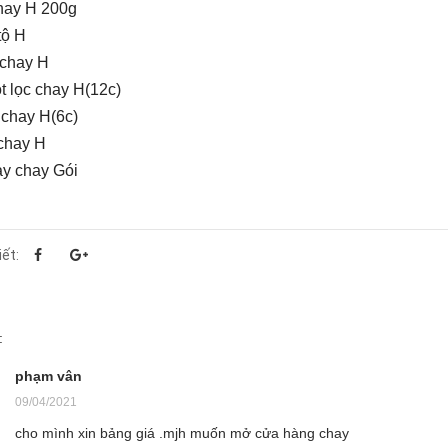
hay H 200g
tộ H
 chay H
t lọc chay H(12c)
 chay H(6c)
chay H
y chay Gói
iết:
:
phạm vân
09/04/2021
cho mình xin bảng giá .mjh muốn mở cửa hàng chay