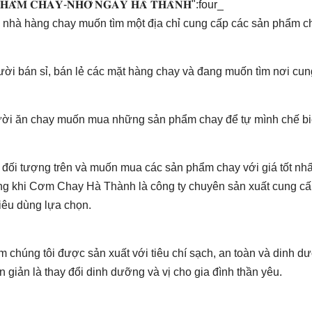
 𝐏𝐇𝐀̂̉𝐌 𝐂𝐇𝐀𝐘-𝐍𝐇𝐎̛́ 𝐍𝐆𝐀𝐘 𝐇𝐀̀ 𝐓𝐇𝐀̀𝐍𝐇":four_
ủ nhà hàng chay muốn tìm một địa chỉ cung cấp các sản phẩm ch
gười bán sỉ, bán lẻ các mặt hàng chay và đang muốn tìm nơi c
ời ăn chay muốn mua những sản phẩm chay để tự mình chế b
 đối tượng trên và muốn mua các sản phẩm chay với giá tốt nhấ
ng khi Cơm Chay Hà Thành là công ty chuyên sản xuất cung cấp
iêu dùng lựa chọn.
m chúng tôi được sản xuất với tiêu chí sạch, an toàn và dinh 
 giản là thay đổi dinh dưỡng và vị cho gia đình thần yêu.