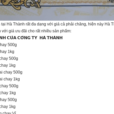
 tại Hà Thành rất đa dạng với giá cả phải chăng, hiện này Hà 
 với giá ưu đãi cho rất nhiều sản phẩm:
̣𝗡𝗛 𝗖𝗨̉𝗔 𝗖𝗢̂𝗡𝗚 𝗧𝗬 𝗛𝗔̀ 𝗧𝗛𝗔̀𝗡𝗛
chay 500g
chay 1kg
chay 500g
chay 1kg
tai chay 500g
ai chay 1kg
chay 500g
chay 1kg
chay 500g
chay 1kg
 chay Vỉ