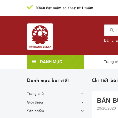
𝐍𝐡𝐚̣̂𝐧 đ𝐚̣̆𝐭 𝐦𝐚̂𝐦 𝐜𝐨̂̃ 𝐜𝐡𝐚𝐲 𝐭𝐮̛̀ 𝟏 𝐦𝐚̂𝐦.
Bán chạ
DANH MỤC
Trang c
Danh mục bài viết
Chi tiết bài
Trang chủ
BÁN B
Giới thiệu
29/10/2020
Sản phẩm