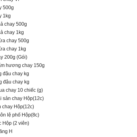
y 500g
y 1kg
sả chay 500g
sả chay 1kg
ừa chay 500g
ừa chay 1kg
y 200g (Gói)
ấm hương chay 150g
 đậu chay kg
g đậu chay kg
a chay 10 chiếc (g)
 sản chay Hộp(12c)
 chay Hộp(12c)
ôn lệ phố Hộp(8c)
 Hộp (2 viên)
ăng H