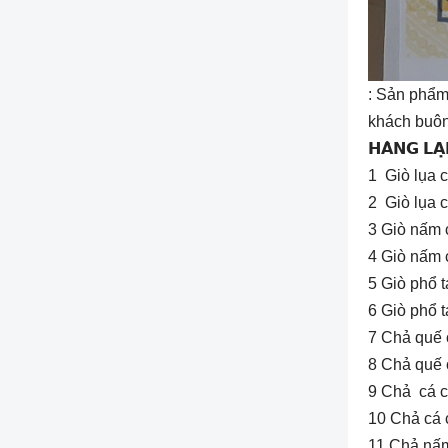
: Sản phẩm
khách buôn
𝗛𝗔̀𝗡𝗚 𝗟𝗔
1 Giò lụa 
2 Giò lụa 
3 Giò nấm 
4 Giò nấm 
5 Giò phổ 
6 Giò phổ t
7 Chả quế 
8 Chả quế 
9 Chả cá 
10 Chả cá 
11 Chả nấm